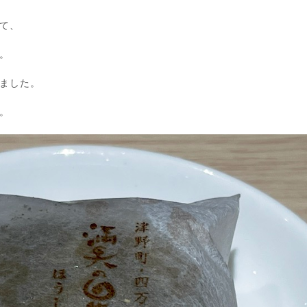
て、
。
ました。
。