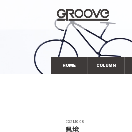
Groove 自転車 カフェ 輸入車・国産車のチューニン
グ/販売
HOME
COLUMN
2021.10.08
県境