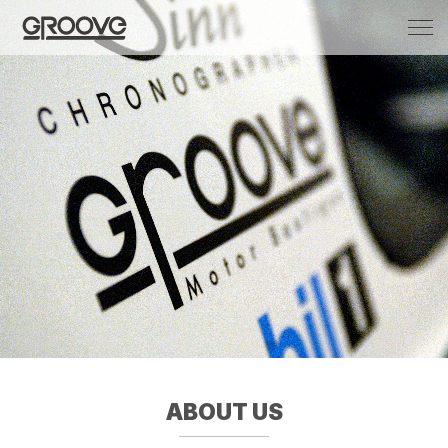
Groove 自転車 カフェ 輸入車・国産車のチ
ューニング/販売
ABOUT US