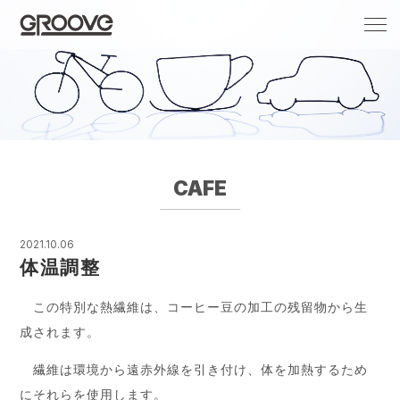
Groove 自転車 カフェ 輸入車・国産車のチ
ューニング/販売
CAFE
2021.10.06
体温調整
この特別な熱繊維は、コーヒー豆の加工の残留物から生
成されます。
繊維は環境から遠赤外線を引き付け、体を加熱するため
にそれらを使用します。