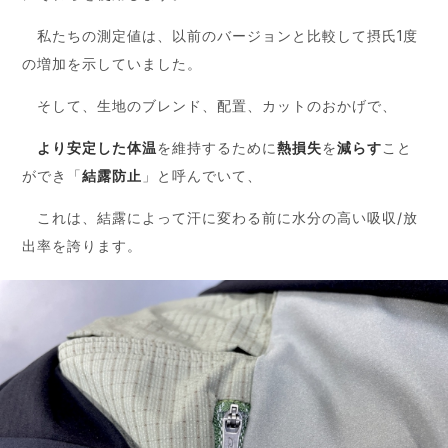
私たちの測定値は、以前のバージョンと比較して摂氏1度
の増加を示していました。
そして、生地のブレンド、配置、カットのおかげで、
より安定した体温
を維持するために
熱損失
を
減らす
こと
ができ「
結露防止
」と呼んでいて、
これは、結露によって汗に変わる前に水分の高い吸収/放
出率を誇ります。