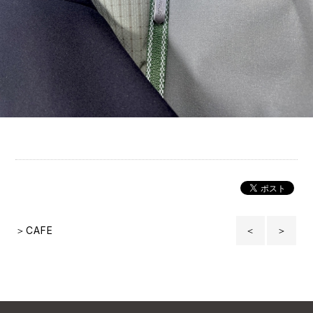
＞CAFE
＜
＞