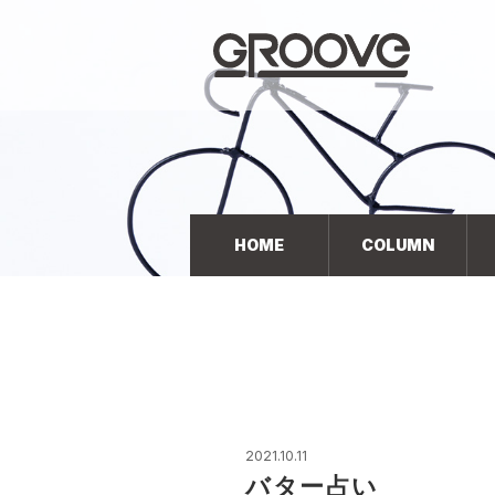
Groove 自転車 カフェ 輸入車・国産車のチューニン
グ/販売
HOME
COLUMN
2021.10.11
バター占い