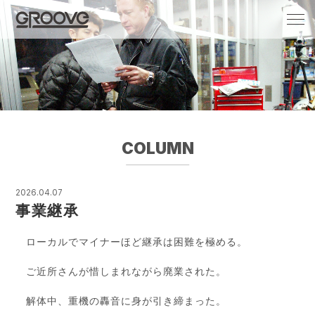
Groove 自転車 カフェ 輸入車・国産車のチ
ューニング/販売
COLUMN
2026.04.07
事業継承
ローカルでマイナーほど継承は困難を極める。
ご近所さんが惜しまれながら廃業された。
解体中、重機の轟音に身が引き締まった。