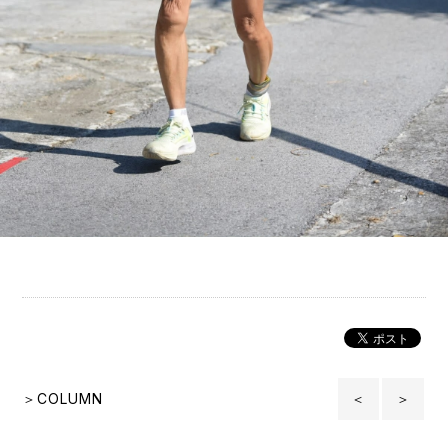
＞COLUMN
＜
＞