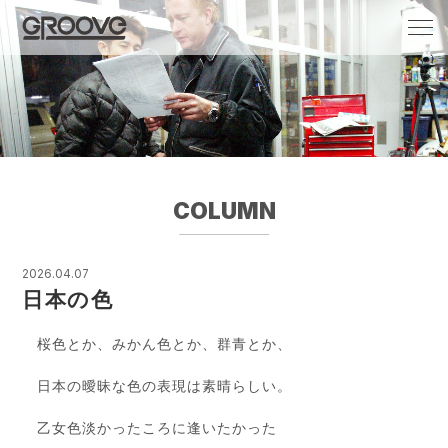
Groove 自転車 カフェ 輸入車・国産車のチ
ューニング/販売
COLUMN
2026.04.07
日本の色
桜色とか、みかん色とか、群青とか、
日本の曖昧な色の表現は素晴らしい。
乙女色淡かったころに逢いたかった