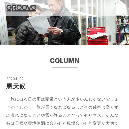
Groove 自転車 カフェ 輸入車・国産車のチ
ューニング/販売
COLUMN
2020.11.02
悪天候
旅に出る日の雨は憂鬱という人が多いんじゃないでしょ
うか？しかし、旅が長くなればなるほどその確率は高くず
ぶ濡れになることや雪が降ることだって有りマス。そんな
時は天候や環境体調に合わせた現場合わせ的変更が大切で