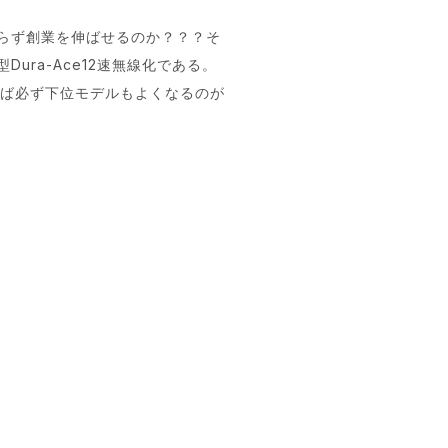
らず創業を伸ばせるのか？？？そ
ra-Ace12速無線化である。
れば必ず下位モデルもよくなるのが