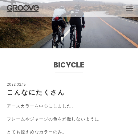
Groove 自転車 カフェ 輸入車・国産車のチ
ューニング/販売
BICYCLE
2022.02.18
こんなにたくさん
アースカラーを中心にしました。
フレームやジャージの色を邪魔しないように
とても控えめなカラーのみ。