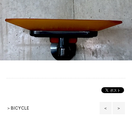
＞BICYCLE
＜
＞