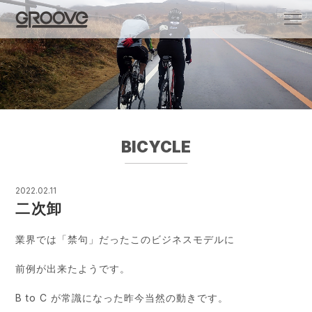
Groove 自転車 カフェ 輸入車・国産車のチ
ューニング/販売
BICYCLE
2022.02.11
二次卸
業界では「禁句」だったこのビジネスモデルに
前例が出来たようです。
B to C が常識になった昨今当然の動きです。