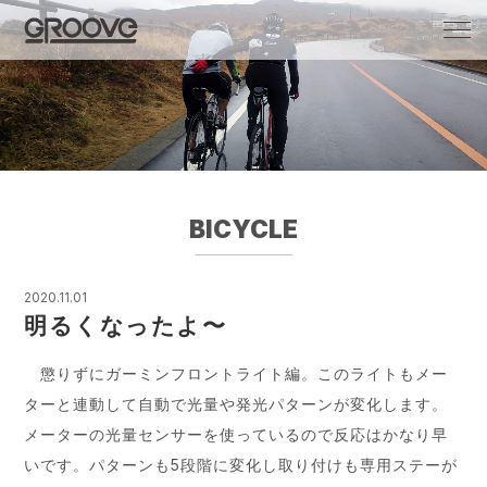
Groove 自転車 カフェ 輸入車・国産車のチ
ューニング/販売
BICYCLE
2020.11.01
明るくなったよ〜
懲りずにガーミンフロントライト編。このライトもメー
ターと連動して自動で光量や発光パターンが変化します。
メーターの光量センサーを使っているので反応はかなり早
いです。パターンも5段階に変化し取り付けも専用ステーが