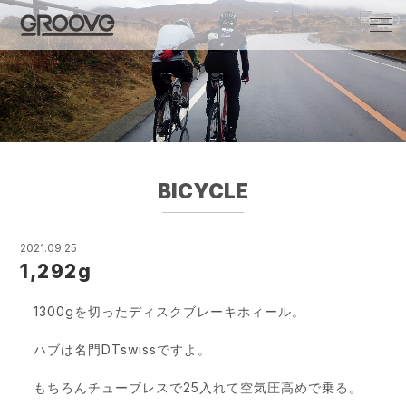
Groove 自転車 カフェ 輸入車・国産車のチ
ューニング/販売
BICYCLE
2021.09.25
1,292g
1300gを切ったディスクブレーキホィール。
ハブは名門DTswissですよ。
もちろんチューブレスで25入れて空気圧高めで乗る。