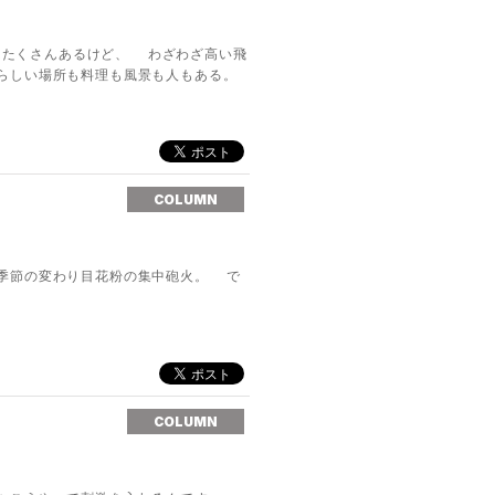
方はたくさんあるけど、 わざわざ高い飛
らしい場所も料理も風景も人もある。
COLUMN
季節の変わり目花粉の集中砲火。 で
COLUMN