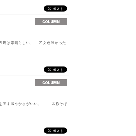
COLUMN
表現は素晴らしい。 乙女色淡かった
COLUMN
画す淑やかさがいい。 「 灰桜そぼ