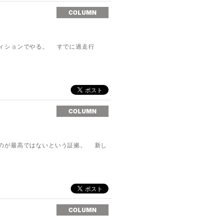
COLUMN
ィションでやる。 すでに過走行
COLUMN
のが最高ではないという証拠。 新し
COLUMN