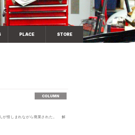
S
PLACE
STORE
COLUMN
んが惜しまれながら廃業された。 解