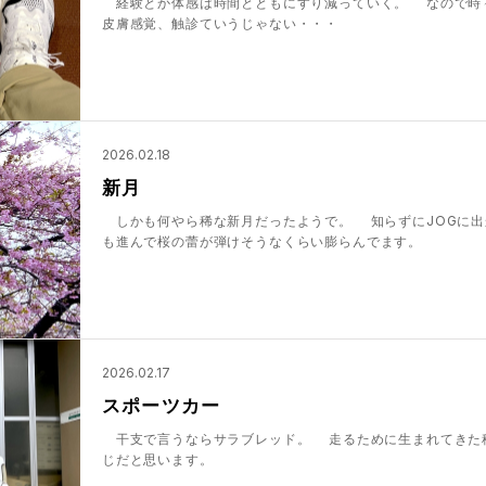
経験とか体感は時間とともにすり減っていく。 なので
皮膚感覚、触診ていうじゃない・・・
2026.02.18
新月
しかも何やら稀な新月だったようで。 知らずにJOGに出
も進んで桜の蕾が弾けそうなくらい膨らんでます。
2026.02.17
スポーツカー
干支で言うならサラブレッド。 走るために生まれてきた
じだと思います。