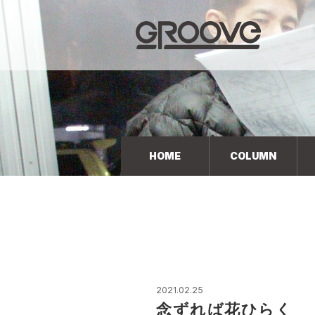
Groove 自転車 カフェ 輸入車・国産車のチューニン
グ/販売
HOME
COLUMN
2021.02.25
念ずれば花ひらく