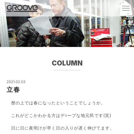
Groove 自転車 カフェ 輸入車・国産車のチ
ューニング/販売
COLUMN
2021.02.03
立春
暦の上では春になったということでしょうか。
これがどこかわかる方はデｨープな地元民です(笑)
日に日に夜明けが早く日の入りが遅く伸びてます。