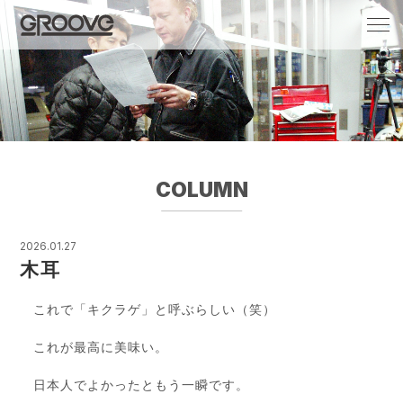
Groove 自転車 カフェ 輸入車・国産車のチ
ューニング/販売
COLUMN
2026.01.27
木耳
これで「キクラゲ」と呼ぶらしい（笑）
これが最高に美味い。
日本人でよかったともう一瞬です。