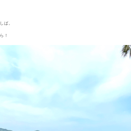
しば。
ら！