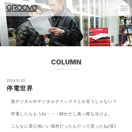
Groove 自転車 カフェ 輸入車・国産車のチ
ューニング/販売
COLUMN
2024.10.02
停電世界
脱デジタルやデジタルデトックスとか言うじゃない？
停電したらもうね・・・静かだし真っ暗な分けよ。
こんなに居心地いい場所だったんだって思ったね(笑)