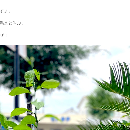
すよ。
渇水と叫ぶ。
ぜ！