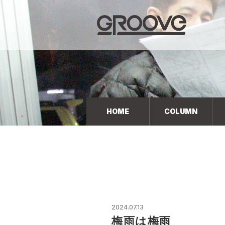
Groove 自転車 カフェ 輸入車・国産車のチューニン
グ/販売
HOME
COLUMN
2024.07.13
梅雨は梅雨