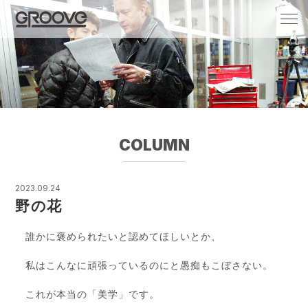
Groove 自転車 カフェ 輸入車・国産車のチ
ューニング/販売
COLUMN
2023.09.24
野の花
誰かに褒められたいと認めてほしいとか、
私はこんなに頑張っているのにと愚痴もこぼさない。
これが本当の「美学」です。