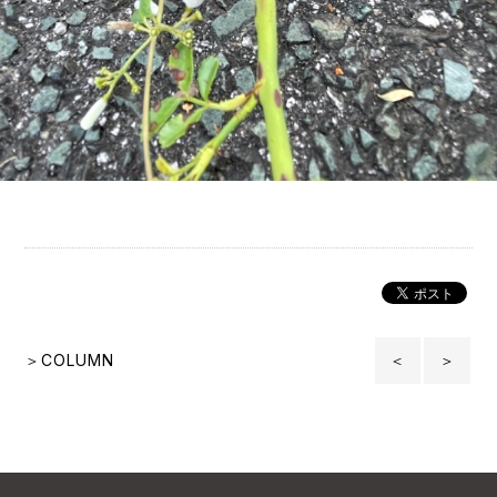
＞COLUMN
＜
＞