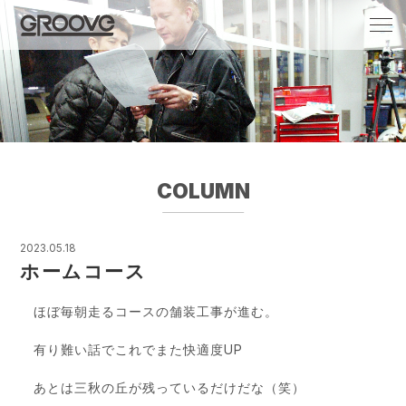
Groove 自転車 カフェ 輸入車・国産車のチ
ューニング/販売
COLUMN
2023.05.18
ホームコース
ほぼ毎朝走るコースの舗装工事が進む。
有り難い話でこれでまた快適度UP
あとは三秋の丘が残っているだけだな（笑）