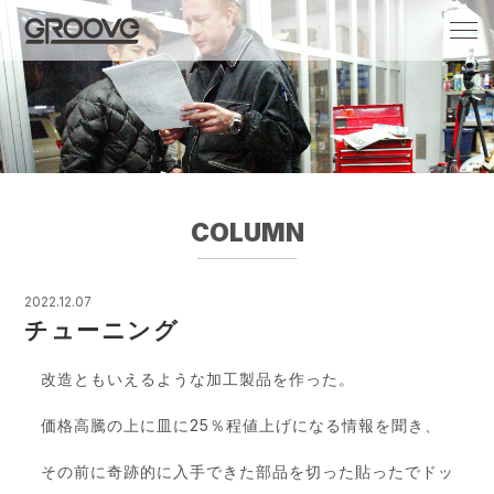
Groove 自転車 カフェ 輸入車・国産車のチ
ューニング/販売
COLUMN
2022.12.07
チューニング
改造ともいえるような加工製品を作った。
価格高騰の上に皿に25％程値上げになる情報を聞き、
その前に奇跡的に入手できた部品を切った貼ったでドッ