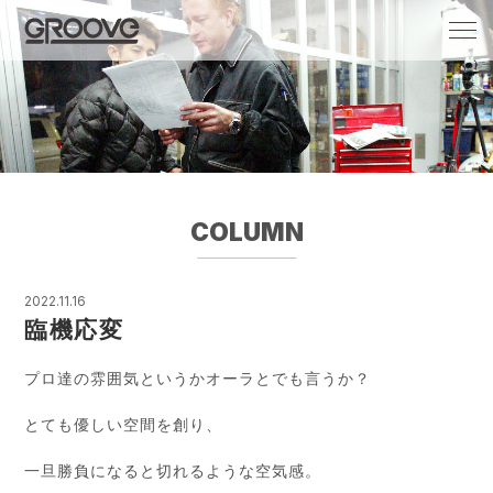
Groove 自転車 カフェ 輸入車・国産車のチ
ューニング/販売
COLUMN
2022.11.16
臨機応変
プロ達の雰囲気というかオーラとでも言うか？
とても優しい空間を創り、
一旦勝負になると切れるような空気感。