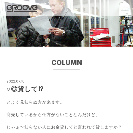
Groove 自転車 カフェ 輸入車・国産車のチ
ューニング/販売
COLUMN
2022.07.16
○◎貸して⁉
とよく見知らぬ方が来ます。
商売しているから仕方がないことなんだけど、
じゃぁ〜知らない人にお金貸してと言われて貸しますか？