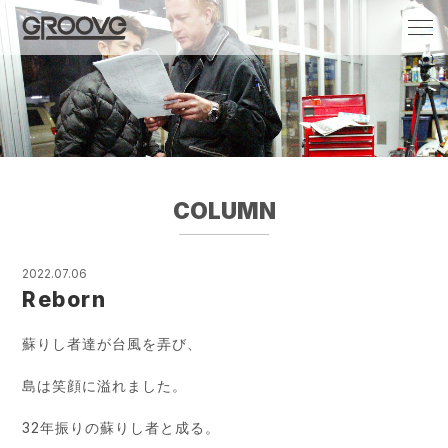
Groove 自転車 カフェ 輸入車・国産車のチ
ューニング/販売
COLUMN
2022.07.06
Reborn
蘇りし者達が台風を弄び、
島は笑顔に溢れました。
32年振りの蘇りし者と成る。