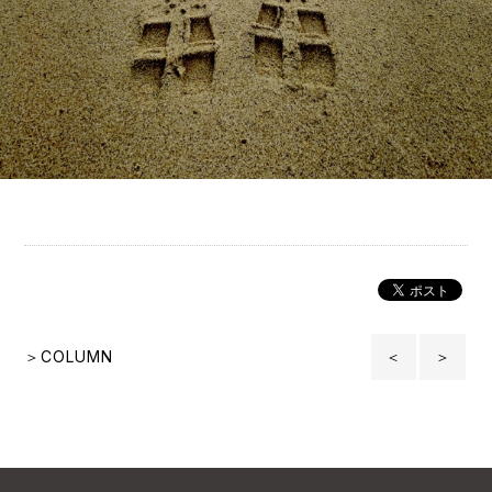
＞COLUMN
＜
＞