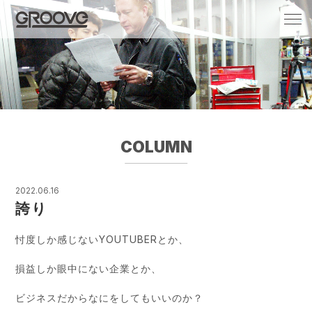
Groove 自転車 カフェ 輸入車・国産車のチ
ューニング/販売
COLUMN
2022.06.16
誇り
忖度しか感じないYOUTUBERとか、
損益しか眼中にない企業とか、
ビジネスだからなにをしてもいいのか？