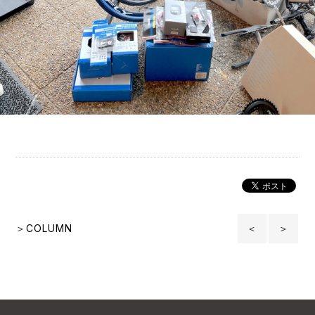
＞COLUMN
＜
＞