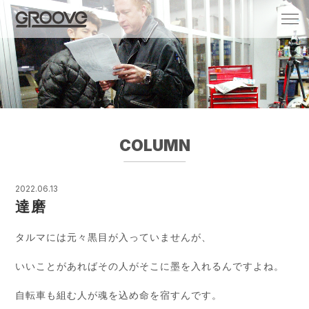
Groove 自転車 カフェ 輸入車・国産車のチ
ューニング/販売
COLUMN
2022.06.13
達磨
タルマには元々黒目が入っていませんが、
いいことがあればその人がそこに墨を入れるんですよね。
自転車も組む人が魂を込め命を宿すんです。