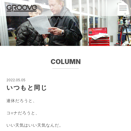
Groove 自転車 カフェ 輸入車・国産車のチ
ューニング/販売
COLUMN
2022.05.05
いつもと同じ
連休だろうと、
コ○ナだろうと、
いい天気はいい天気なんだ。