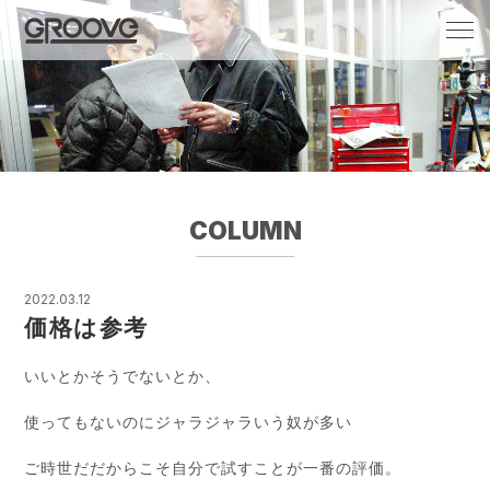
Groove 自転車 カフェ 輸入車・国産車のチ
ューニング/販売
COLUMN
2022.03.12
価格は参考
いいとかそうでないとか、
使ってもないのにジャラジャラいう奴が多い
ご時世だだからこそ自分で試すことが一番の評価。