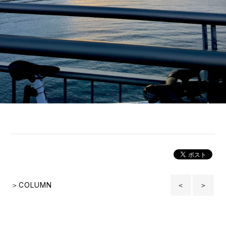
＞COLUMN
＜
＞