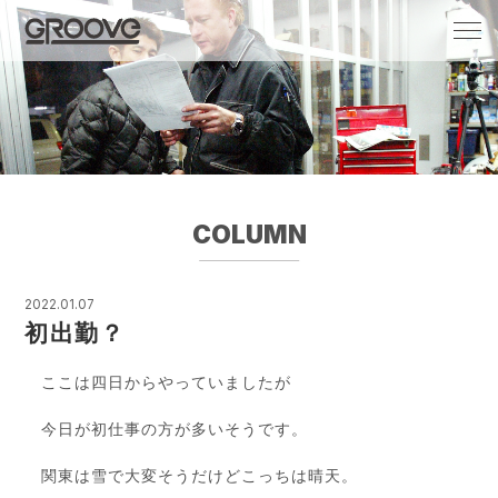
Groove 自転車 カフェ 輸入車・国産車のチ
ューニング/販売
COLUMN
2022.01.07
初出勤？
ここは四日からやっていましたが
今日が初仕事の方が多いそうです。
関東は雪で大変そうだけどこっちは晴天。