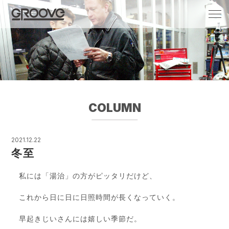
Groove 自転車 カフェ 輸入車・国産車のチ
ューニング/販売
COLUMN
2021.12.22
冬至
私には「湯治」の方がピッタリだけど、
これから日に日に日照時間が長くなっていく。
早起きじいさんには嬉しい季節だ。