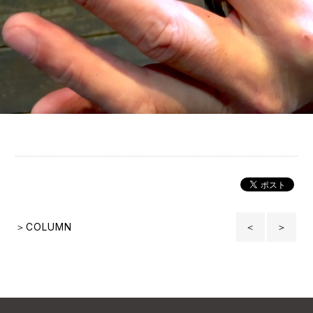
＞COLUMN
＜
＞