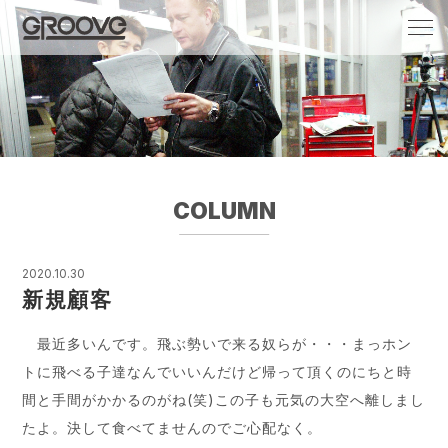
Groove 自転車 カフェ 輸入車・国産車のチ
ューニング/販売
COLUMN
2020.10.30
新規顧客
最近多いんです。飛ぶ勢いで来る奴らが・・・まっホン
トに飛べる子達なんでいいんだけど帰って頂くのにちと時
間と手間がかかるのがね(笑)この子も元気の大空へ離しまし
たよ。決して食べてませんのでご心配なく。