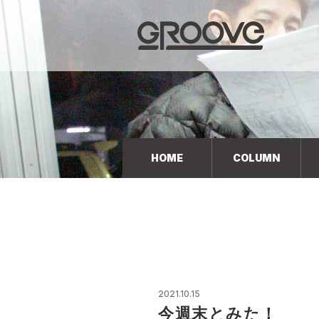
Groove 自転車 カフェ 輸入車・国産車のチューニン
グ/販売
HOME
COLUMN
2021.10.15
今週末とみた！