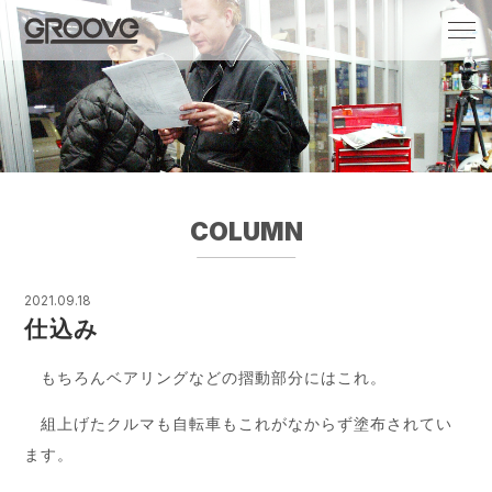
Groove 自転車 カフェ 輸入車・国産車のチ
ューニング/販売
COLUMN
2021.09.18
仕込み
もちろんベアリングなどの摺動部分にはこれ。
組上げたクルマも自転車もこれがなからず塗布されてい
ます。