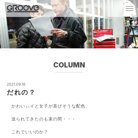
Groove 自転車 カフェ 輸入車・国産車のチ
ューニング/販売
COLUMN
2021.09.16
だれの？
かわいぃイと女子が喜びそうな配色、
送られてきたのも束の間・・・
これでいいのか？