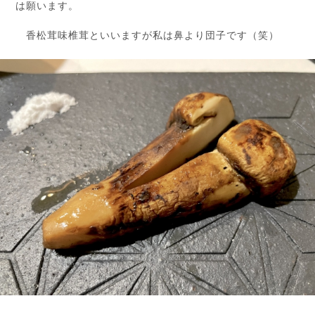
は願います。
香松茸味椎茸といいますが私は鼻より団子です（笑）