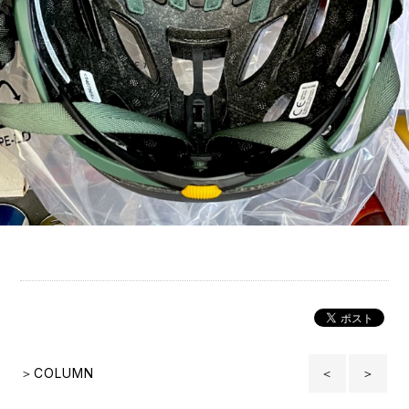
＞COLUMN
＜
＞