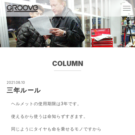
Groove 自転車 カフェ 輸入車・国産車のチ
ューニング/販売
COLUMN
2021.08.10
三年ルール
ヘルメットの使用期限は3年です。
使えるから使うは命知らずすぎます。
同じようにタイヤも命を乗せるモノですから