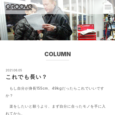
Groove 自転車 カフェ 輸入車・国産車のチ
ューニング/販売
COLUMN
2021.06.05
これでも長い？
もし自分が身長155cm、49kgだったらこれでいいです
か？
楽をしたいと願うより、まず自分に合ったモノを手に入
れてから、