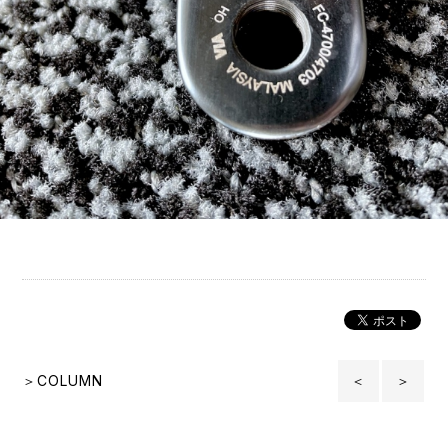
＞COLUMN
＜
＞