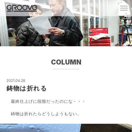
Groove 自転車 カフェ 輸入車・国産車のチ
ューニング/販売
COLUMN
2021.04.28
鋳物は折れる
最終仕上げに段階だったのにな・・・
鋳物は折れたらどうしようもない。