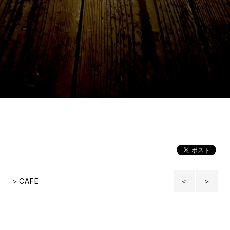
＞CAFE
＜
＞