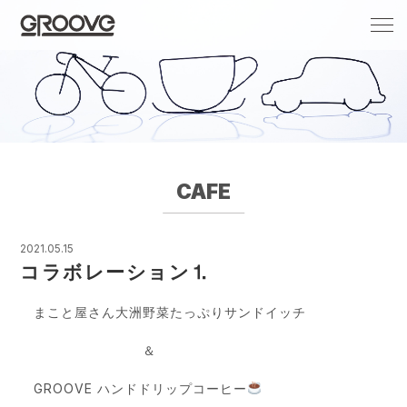
Groove 自転車 カフェ 輸入車・国産車のチ
ューニング/販売
CAFE
2021.05.15
コラボレーション⒈
まこと屋さん大洲野菜たっぷりサンドイッチ
＆
GROOVE ハンドドリップコーヒー