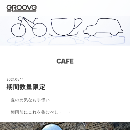
Groove 自転車 カフェ 輸入車・国産車のチ
ューニング/販売
CAFE
2021.05.14
期間数量限定
夏の元気なお手伝い！
梅雨前にこれを呑むべし・・・