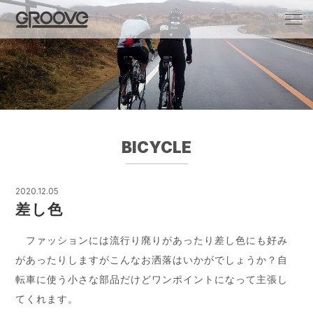
Groove 自転車 カフェ 輸入車・国産車のチ
ューニング/販売
BICYCLE
2020.12.05
差し色
ファッションには流行り廃りがあったり差し色にも好み
があったりしますがこんなお洒落はいかがでしょうか？自
転車に使う小さな部品だけどワンポイントになって主張し
てくれます。