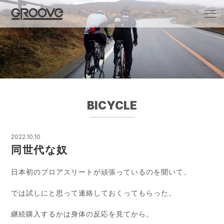
Groove 自転車 カフェ 輸入車・国産車のチ
ューニング/販売
BICYCLE
2022.10.10
同世代な奴
日本初のプロアスリートが頑張っているのを聞いて、
では試しにと思って連絡しておくってもらった。
継続購入するかは身体の反応を見てから。