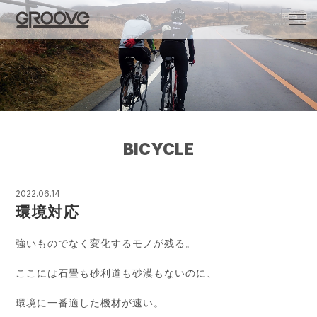
Groove 自転車 カフェ 輸入車・国産車のチ
ューニング/販売
BICYCLE
2022.06.14
環境対応
強いものでなく変化するモノが残る。
ここには石畳も砂利道も砂漠もないのに、
環境に一番適した機材が速い。