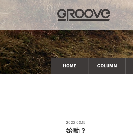
Groove 自転車 カフェ 輸入車・国産車のチューニン
グ/販売
HOME
COLUMN
2022.03.15
始動？