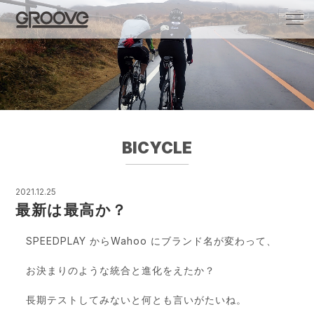
Groove 自転車 カフェ 輸入車・国産車のチ
ューニング/販売
BICYCLE
2021.12.25
最新は最高か？
SPEEDPLAY からWahoo にブランド名が変わって、
お決まりのような統合と進化をえたか？
長期テストしてみないと何とも言いがたいね。