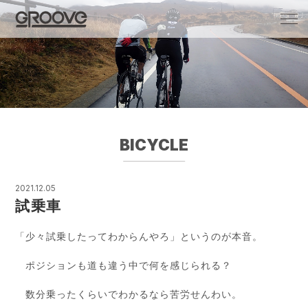
Groove 自転車 カフェ 輸入車・国産車のチ
ューニング/販売
BICYCLE
2021.12.05
試乗車
「少々試乗したってわからんやろ」というのが本音。
ポジションも道も違う中で何を感じられる？
数分乗ったくらいでわかるなら苦労せんわい。