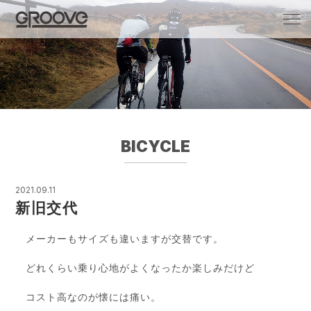
Groove 自転車 カフェ 輸入車・国産車のチ
ューニング/販売
BICYCLE
2021.09.11
新旧交代
メーカーもサイズも違いますが交替です。
どれくらい乗り心地がよくなったか楽しみだけど
コスト高なのが懐には痛い。