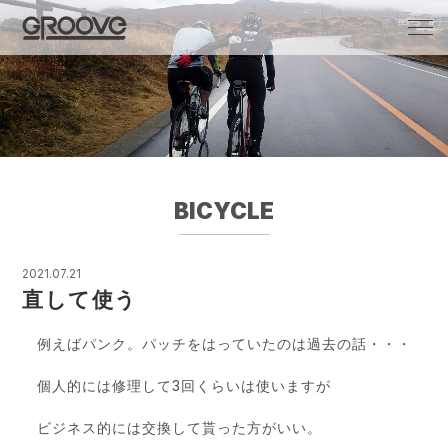
Groove 自転車 カフェ 輸入車・国産車のチ
ューニング/販売
BICYCLE
2021.07.21
直して使う
例えばパンク。パッチをはっていたのは過去の話・・・
個人的には修理して3回くらいは使いますが
ビジネス的には交換して貰った方がいい。